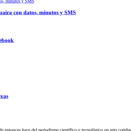
 Guaira con datos, minutos y SMS
tebook
exas
de entonces hace del periodismo científico y tecnológico un reto cotidia