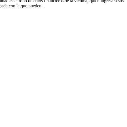
ad es el robo de datos financieros de la víctima, quien ingresará sus
icada con la que pueden...