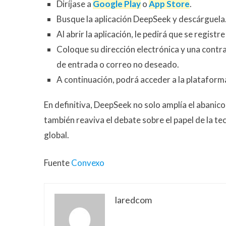
Diríjase a
Google Play
o
App Store
.
Busque la aplicación DeepSeek y descárguela
Al abrir la aplicación, le pedirá que se registr
Coloque su dirección electrónica y una contra
de entrada o correo no deseado.
A continuación, podrá acceder a la plataform
En definitiva, DeepSeek no solo amplía el abanico 
también reaviva el debate sobre el papel de la te
global.
Fuente
Convexo
laredcom