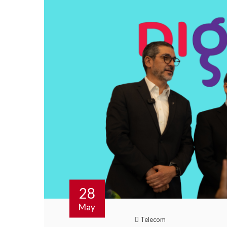
28
May
Telecom