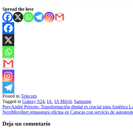
Spread the love
Posted in
Telecom
Tagged in
Galaxy S24
,
IA
,
IA Móvil
,
Samsung
Prev
André Peixoto: Transformación digital es crucial para América L
Next
Movilnet reinaugura oficina en Caracas con servicio de autogest
Deja un comentario