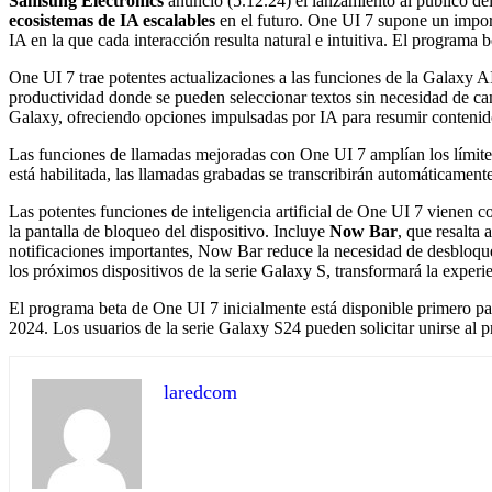
Samsung Electronics
anunció (5.12.24) el lanzamiento al público d
ecosistemas de IA escalables
en el futuro. One UI 7 supone un import
IA en la que cada interacción resulta natural e intuitiva. El program
One UI 7 trae potentes actualizaciones a las funciones de la Galaxy A
productividad donde se pueden seleccionar textos sin necesidad de camb
Galaxy, ofreciendo opciones impulsadas por IA para resumir contenido,
Las funciones de llamadas mejoradas con One UI 7 amplían los límite
está habilitada, las llamadas grabadas se transcribirán automáticament
Las potentes funciones de inteligencia artificial de One UI 7 vienen 
la pantalla de bloqueo del dispositivo. Incluye
Now Bar
, que resalta
notificaciones importantes, Now Bar reduce la necesidad de desbloque
los próximos dispositivos de la serie Galaxy S, transformará la experi
El programa beta de One UI 7 inicialmente está disponible primero par
2024. Los usuarios de la serie Galaxy S24 pueden solicitar unirse al 
laredcom