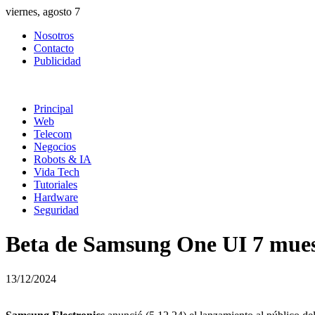
Skip
viernes, agosto 7
to
Nosotros
content
Contacto
Publicidad
Principal
Web
Telecom
Negocios
Robots & IA
Vida Tech
Tutoriales
Hardware
Seguridad
Beta de Samsung One UI 7 muest
13/12/2024