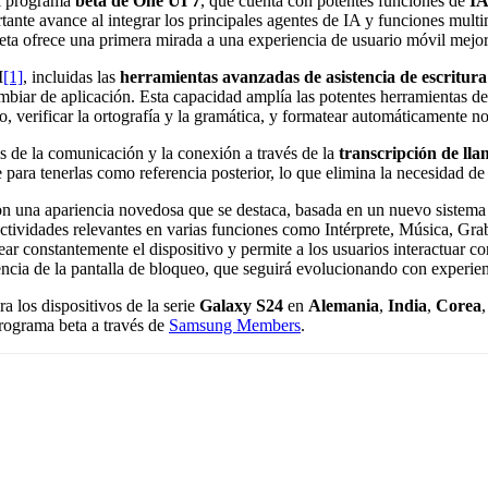
el programa
beta de One UI 7
, que cuenta con potentes funciones de
I
ante avance al integrar los principales agentes de IA y funciones multi
a beta ofrece una primera mirada a una experiencia de usuario móvil me
I
[1]
, incluidas las
herramientas avanzadas de asistencia de escritura
iar de aplicación. Esta capacidad amplía las potentes herramientas de a
 verificar la ortografía y la gramática, y formatear automáticamente no
s de la comunicación y la conexión a través de la
transcripción de ll
e para tenerlas como referencia posterior, lo que elimina la necesidad d
con una apariencia novedosa que se destaca, basada en un nuevo sistema 
 actividades relevantes en varias funciones como Intérprete, Música, Gr
ar constantemente el dispositivo y permite a los usuarios interactuar c
encia de la pantalla de bloqueo, que seguirá evolucionando con experienc
a los dispositivos de la serie
Galaxy S24
en
Alemania
,
India
,
Corea
programa beta a través de
Samsung Members
.