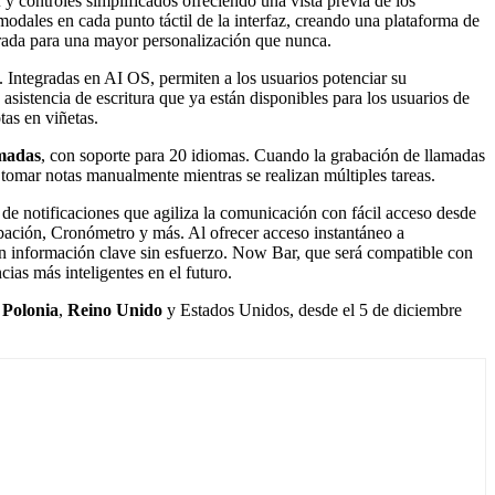
A
y controles simplificados ofreciendo una vista previa de los
modales en cada punto táctil de la interfaz, creando una plataforma de
jorada para una mayor personalización que nunca.
. Integradas en AI OS, permiten a los usuarios potenciar su
sistencia de escritura que ya están disponibles para los usuarios de
tas en viñetas.
amadas
, con soporte para 20 idiomas. Cuando la grabación de llamadas
e tomar notas manualmente mientras se realizan múltiples tareas.
de notificaciones que agiliza la comunicación con fácil acceso desde
abación, Cronómetro y más. Al ofrecer acceso instantáneo a
on información clave sin esfuerzo. Now Bar, que será compatible con
ias más inteligentes en el futuro.
,
Polonia
,
Reino Unido
y Estados Unidos, desde el 5 de diciembre