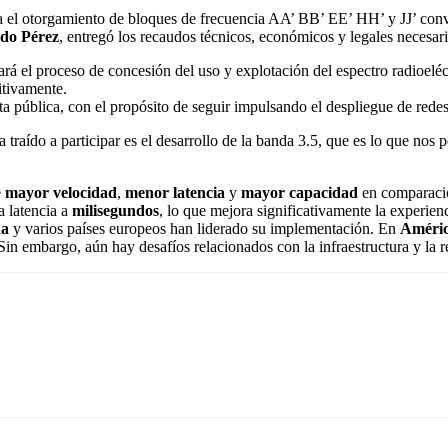
ara el otorgamiento de bloques de frecuencia AA’ BB’ EE’ HH’ y JJ’ con
do Pérez
, entregó los recaudos técnicos, económicos y legales necesari
el proceso de concesión del uso y explotación del espectro radioeléctr
itivamente.
erta pública, con el propósito de seguir impulsando el despliegue de re
raído a participar es el desarrollo de la banda 3.5, que es lo que nos p
e
mayor velocidad
,
menor latencia
y
mayor capacidad
en comparació
a latencia a
milisegundos
, lo que mejora significativamente la experien
na
y varios países europeos han liderado su implementación. En
Améric
Sin embargo, aún hay desafíos relacionados con la infraestructura y la