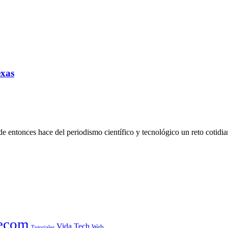
exas
de entonces hace del periodismo científico y tecnológico un reto cotidia
ecom
Vida Tech
Web
Tutoriales