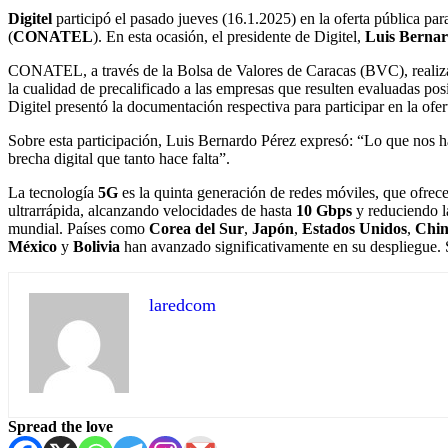
Digitel
participó el pasado jueves (16.1.2025) en la oferta pública p
(
CONATEL
). En esta ocasión, el presidente de Digitel,
Luis Bernar
CONATEL, a través de la Bolsa de Valores de Caracas (BVC), realizará 
la cualidad de precalificado a las empresas que resulten evaluadas pos
Digitel presentó la documentación respectiva para participar en la of
Sobre esta participación, Luis Bernardo Pérez expresó: “Lo que nos ha t
brecha digital que tanto hace falta”.
La tecnología
5G
es la quinta generación de redes móviles, que ofrec
ultrarrápida, alcanzando velocidades de hasta
10 Gbps
y reduciendo l
mundial. Países como
Corea del Sur
,
Japón
,
Estados Unidos
,
Chi
México
y
Bolivia
han avanzado significativamente en su despliegue. 
laredcom
Spread the love