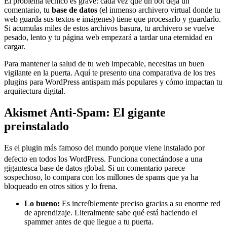
El problema técnico es grave: cada vez que un bot deja un
comentario, tu
base de datos
(el inmenso archivero virtual donde tu
web guarda sus textos e imágenes) tiene que procesarlo y guardarlo.
Si acumulas miles de estos archivos basura, tu archivero se vuelve
pesado, lento y tu página web empezará a tardar una eternidad en
cargar.
Para mantener la salud de tu web impecable, necesitas un buen
vigilante en la puerta. Aquí te presento una comparativa de los tres
plugins para WordPress antispam más populares y cómo impactan tu
arquitectura digital.
Akismet Anti-Spam: El gigante
preinstalado
Es el plugin más famoso del mundo porque viene instalado por
defecto en todos los WordPress.
Funciona conectándose a una
gigantesca base de datos global. Si un comentario parece
sospechoso, lo compara con los millones de spams que ya ha
bloqueado en otros sitios y lo frena.
Lo bueno:
Es increíblemente preciso gracias a su enorme red
de aprendizaje. Literalmente sabe qué está haciendo el
spammer antes de que llegue a tu puerta.