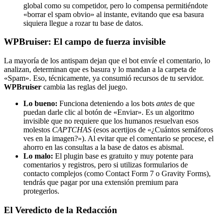
global como su competidor, pero lo compensa permitiéndote
«borrar el spam obvio» al instante, evitando que esa basura
siquiera llegue a rozar tu base de datos.
WPBruiser: El campo de fuerza invisible
La mayoría de los antispam dejan que el bot envíe el comentario, lo
analizan, determinan que es basura y lo mandan a la carpeta de
«Spam». Eso, técnicamente, ya consumió recursos de tu servidor.
WPBruiser
cambia las reglas del juego.
Lo bueno:
Funciona deteniendo a los bots
antes
de que
puedan darle clic al botón de «Enviar». Es un algoritmo
invisible que no requiere que los humanos resuelvan esos
molestos
CAPTCHAS
(esos acertijos de «¿Cuántos semáforos
ves en la imagen?»). Al evitar que el comentario se procese, el
ahorro en las consultas a la base de datos es abismal.
Lo malo:
El plugin base es gratuito y muy potente para
comentarios y registros, pero si utilizas formularios de
contacto complejos (como Contact Form 7 o Gravity Forms),
tendrás que pagar por una extensión premium para
protegerlos.
El Veredicto de la Redacción