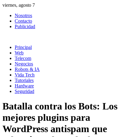
Skip
viernes, agosto 7
to
Nosotros
content
Contacto
Publicidad
Principal
Web
Telecom
Negocios
Robots & IA
Vida Tech
Tutoriales
Hardware
Seguridad
Batalla contra los Bots: Los
mejores plugins para
WordPress antispam que