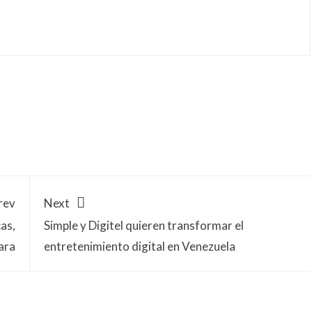
rev
Next
as,
Simple y Digitel quieren transformar el
ara
entretenimiento digital en Venezuela