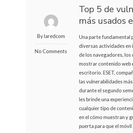
Top 5 de vul
más usados e
By laredcom
Una parte fundamental p
diversas actividades en 
No Comments
de los navegadores, los 
mostrar contenido web e
escritorio. ESET, compa
las vulnerabilidades má
durante el segundo seme
les brinde una experienc
cualquier tipo de conten
en el cómo muestran y g
puerta para que el móvil p