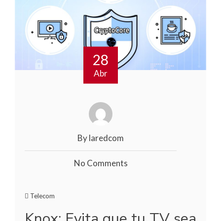
28
Abr
By laredcom
No Comments
Telecom
Knox: Evita que tu TV sea