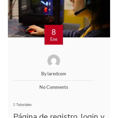
8
Ene
By laredcom
No Comments
Tutoriales
Página de registro, login y