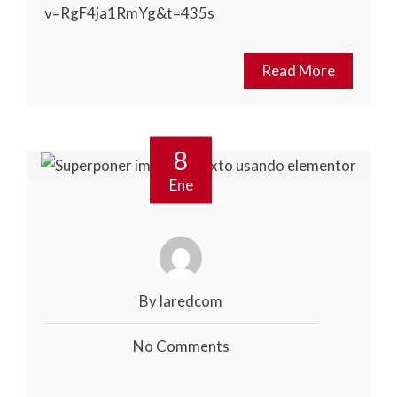
v=RgF4ja1RmYg&t=435s
Read More
8
Ene
By laredcom
No Comments