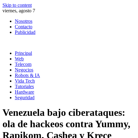
Skip to content
viernes, agosto 7
Nosotros
Contacto
Publicidad
Principal
Web
Telecom
Negocios
Robots & IA
Vida Tech
Tutoriales
Hardware
Seguridad
Venezuela bajo ciberataques:
ola de hackeos contra Yummy,
Rapikom, Cashea y Krece