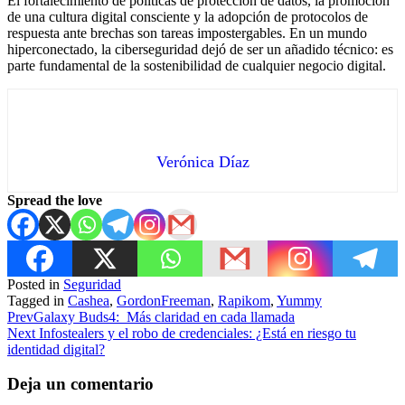
El fortalecimiento de políticas de protección de datos, la promoción
de una cultura digital consciente y la adopción de protocolos de
respuesta ante brechas son tareas impostergables. En un mundo
hiperconectado, la ciberseguridad dejó de ser un añadido técnico: es
parte fundamental de la sostenibilidad de cualquier negocio digital.
Verónica Díaz
Spread the love
Posted in
Seguridad
Tagged in
Cashea
,
GordonFreeman
,
Rapikom
,
Yummy
Prev
Galaxy Buds4: Más claridad en cada llamada
Next
Infostealers y el robo de credenciales: ¿Está en riesgo tu
identidad digital?
Deja un comentario