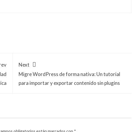
rev
Next
dad
Migre WordPress de forma nativa: Un tutorial
ica
para importar y exportar contenido sin plugins
campos obligatorios están marcados con
*