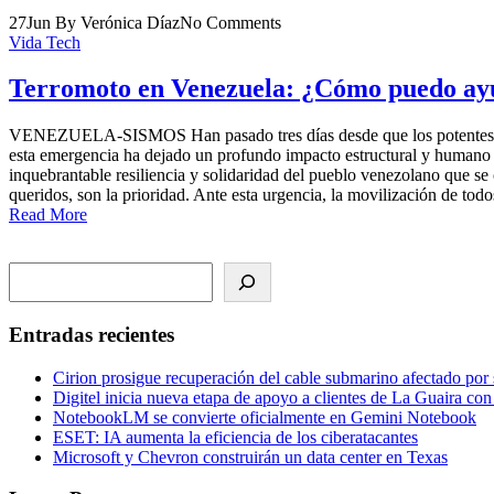
27
Jun
By Verónica Díaz
No Comments
Vida Tech
Terromoto en Venezuela: ¿Cómo puedo ay
VENEZUELA-SISMOS Han pasado tres días desde que los potentes sism
esta emergencia ha dejado un profundo impacto estructural y humano en
inquebrantable resiliencia y solidaridad del pueblo venezolano que se 
queridos, son la prioridad. Ante esta urgencia, la movilización de todo
Read More
Search
Entradas recientes
Cirion prosigue recuperación del cable submarino afectado por
Digitel inicia nueva etapa de apoyo a clientes de La Guaira co
NotebookLM se convierte oficialmente en Gemini Notebook
ESET: IA aumenta la eficiencia de los ciberatacantes
Microsoft y Chevron construirán un data center en Texas