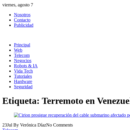
Skip
viernes, agosto 7
to
Nosotros
content
Contacto
Publicidad
Principal
Web
Telecom
Negocios
Robots & IA
Vida Tech
Tutoriales
Hardware
Seguridad
Etiqueta:
Terremoto en Venezue
23
Jul
By Verónica Díaz
No Comments