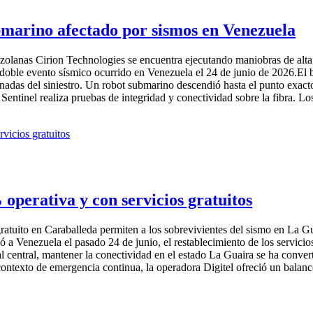
bmarino afectado por sismos en Venezuela
zolanas Cirion Technologies se encuentra ejecutando maniobras de alta
 el doble evento sísmico ocurrido en Venezuela el 24 de junio de 2026.E
das del siniestro. Un robot submarino descendió hasta el punto exacto d
ntinel realiza pruebas de integridad y conectividad sobre la fibra. Los 
 operativa y con servicios gratuitos
 gratuito en Caraballeda permiten a los sobrevivientes del sismo en La 
 Venezuela el pasado 24 de junio, el restablecimiento de los servicios 
ral central, mantener la conectividad en el estado La Guaira se ha conve
ontexto de emergencia continua, la operadora Digitel ofreció un balance