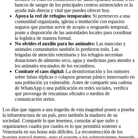
bancos de sangre de los principales centros asistenciales es la
ayuda más directa y vital que puedes ofrecer hoy.
Apoya la red de refugios temporales:
Si perteneces a una
comunidad organizada, iglesia o institución con espacios
seguros que puedan servir de acopio o resguardo temporal,
ponte a disposición de las autoridades locales para coordinar
la logística de manera formal.
No olvides el auxilio para los animales:
Las mascotas y
animales comunitarios también lo perdieron todo. Las
brigadas de atención veterinaria y los refugios necesitan
donaciones de alimento seco, agua y medicinas para atender a
los animales rescatados de los escombros.
Combate el caos digital:
La desinformación y los rumores
sobre falsas réplicas o colapsos generan pánico innecesario en
una población ya vulnerable. Antes de compartir una cadena
de WhatsApp o una publicación en redes sociales, verifica
que provenga de rescatistas oficiales o medios de
comunicación serios.
Los días que siguen a una tragedia de esta magnitud ponen a prueba
la infraestructura de un país, pero también la madurez de su
sociedad. Compartir lo que tenemos, consolar al que sufre y
organizarnos cuadra por cuadra es lo que permitirá sostener a
Venezuela en sus horas más difíciles. La reconstrucción de los
hogares tomará tiempo, pero el soporte a los sobrevivientes depende