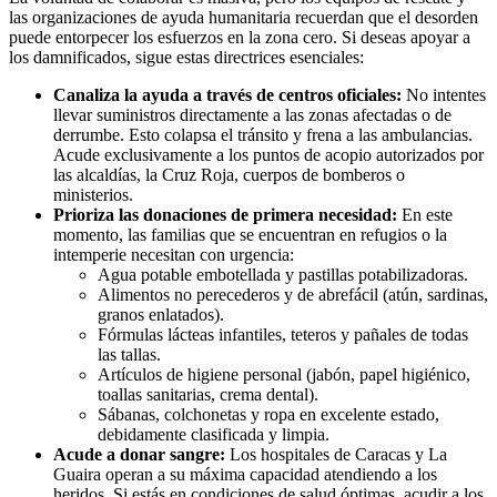
las organizaciones de ayuda humanitaria recuerdan que el desorden
puede entorpecer los esfuerzos en la zona cero. Si deseas apoyar a
los damnificados, sigue estas directrices esenciales:
Canaliza la ayuda a través de centros oficiales:
No intentes
llevar suministros directamente a las zonas afectadas o de
derrumbe. Esto colapsa el tránsito y frena a las ambulancias.
Acude exclusivamente a los puntos de acopio autorizados por
las alcaldías, la Cruz Roja, cuerpos de bomberos o
ministerios.
Prioriza las donaciones de primera necesidad:
En este
momento, las familias que se encuentran en refugios o la
intemperie necesitan con urgencia:
Agua potable embotellada y pastillas potabilizadoras.
Alimentos no perecederos y de abrefácil (atún, sardinas,
granos enlatados).
Fórmulas lácteas infantiles, teteros y pañales de todas
las tallas.
Artículos de higiene personal (jabón, papel higiénico,
toallas sanitarias, crema dental).
Sábanas, colchonetas y ropa en excelente estado,
debidamente clasificada y limpia.
Acude a donar sangre:
Los hospitales de Caracas y La
Guaira operan a su máxima capacidad atendiendo a los
heridos. Si estás en condiciones de salud óptimas, acudir a los