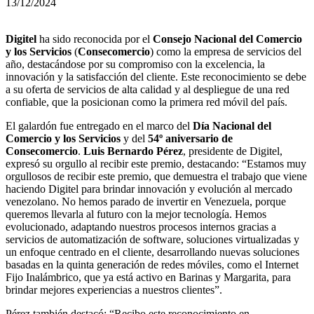
13/12/2024
Digitel
ha sido reconocida por el
Consejo Nacional del Comercio
y los Servicios
(
Consecomercio
) como la empresa de servicios del
año, destacándose por su compromiso con la excelencia, la
innovación y la satisfacción del cliente. Este reconocimiento se debe
a su oferta de servicios de alta calidad y al despliegue de una red
confiable, que la posicionan como la primera red móvil del país.
El galardón fue entregado en el marco del
Día Nacional del
Comercio y los Servicios
y del
54º aniversario de
Consecomercio
.
Luis Bernardo Pérez
, presidente de Digitel,
expresó su orgullo al recibir este premio, destacando: “Estamos muy
orgullosos de recibir este premio, que demuestra el trabajo que viene
haciendo Digitel para brindar innovación y evolución al mercado
venezolano. No hemos parado de invertir en Venezuela, porque
queremos llevarla al futuro con la mejor tecnología. Hemos
evolucionado, adaptando nuestros procesos internos gracias a
servicios de automatización de software, soluciones virtualizadas y
un enfoque centrado en el cliente, desarrollando nuevas soluciones
basadas en la quinta generación de redes móviles, como el Internet
Fijo Inalámbrico, que ya está activo en Barinas y Margarita, para
brindar mejores experiencias a nuestros clientes”.
Pérez también destacó: “Recibo este reconocimiento en