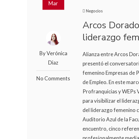
Mar
Negocios
Arcos Dorado
liderazgo fem
By Verónica
Alianza entre Arcos Do
Díaz
presentó el conversatorio
femenino Empresas de Pr
No Comments
de Empleo. En este marc
Profranquicias y WEPs V
para visibilizar el lide
del liderazgo femenino c
Auditorio Azul de la Fac
encuentro, cinco refere
profesionalmente median