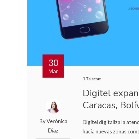
30
Mar
Telecom
Digitel expa
Caracas, Bolí
By Verónica
Digitel digitaliza la ate
Díaz
hacia nuevas zonas como: