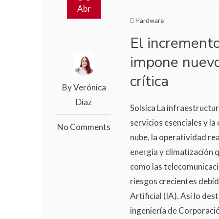
Abr
Hardware
El increment
impone nuevos
crítica
By Verónica
Díaz
Solsica La infraestructur
servicios esenciales y la
No Comments
nube, la operatividad r
energía y climatización 
como las telecomunicacio
riesgos crecientes debid
Artificial (IA). Así lo d
ingeniería de Corporació