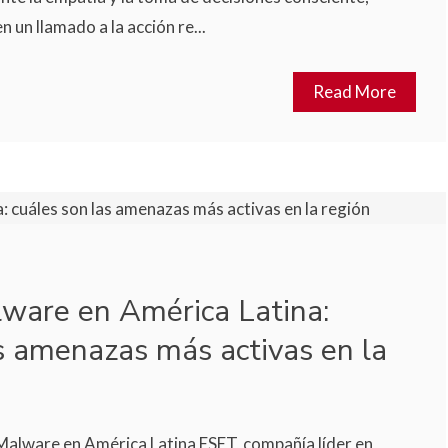
n un llamado a la acción re...
Read More
ware en América Latina:
s amenazas más activas en la
 Malware en América Latina ESET, compañía líder en