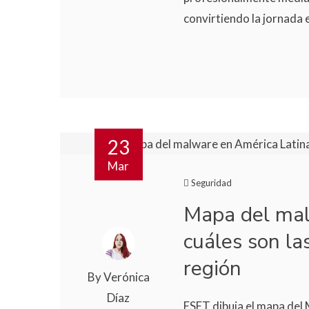
convirtiendo la jornada e
23
Mar
Seguridad
Mapa del mal
cuáles son la
región
By Verónica
Díaz
ESET dibuja el mapa del